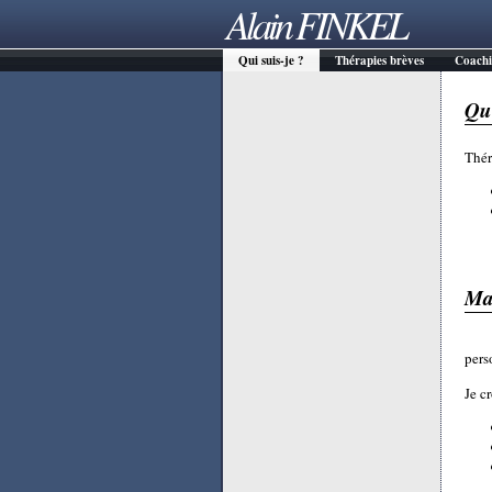
Alain FINKEL
Qui suis-je ?
Thérapies brèves
Coach
Qui
Thér
Ma
pers
Je c